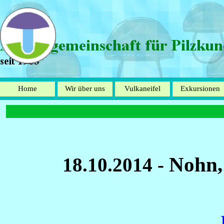
Direkt zum Seiteninhalt
Home
Wir über uns
Vulkaneifel
Exkursionen
▼
▼
Nohn,
18.10.2014
-