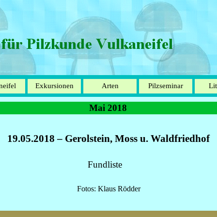
Menü überspringen
neifel
Exkursionen
Arten
Pilzseminar
Li
▼
▼
▼
Mai 2018
19.05.2018 – Gerolstein, Moss u. Waldfriedhof
Fundliste
Fotos: Klaus Rödder