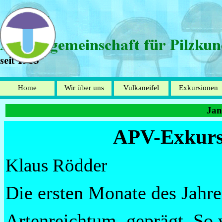
Direkt zum Seiteninhalt
Home
Wir über uns
Vulkaneifel
Exkursionen
▼
▼
Jan
APV-Exkurs
Klaus Rödder
Die ersten Monate des Jahres
Artenreichtum geprägt. So