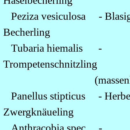
Haselbecherling
Peziza vesiculosa - Blasi
Becherling
Tubaria hiemalis -
Trompetenschnitzling
(massenhaf
Panellus stipticus - Herbe
Zwergknäueling
Anthracobia spec. -