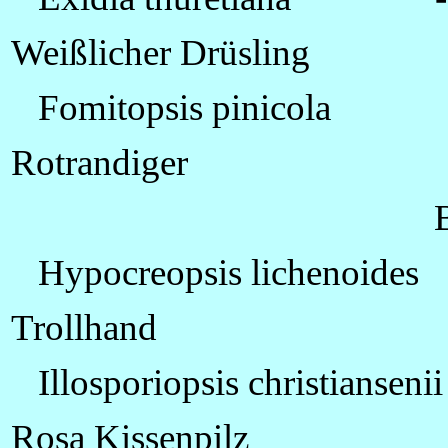
Weißlicher Drüsling
Fomitopsis pinicola 
Rotrandiger
Baumsch
Hypocreopsis lichenoides
Trollhand
Illosporiopsis christiansenii
Rosa Kissenpilz