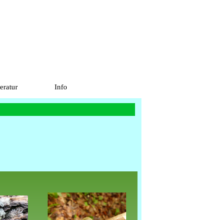
teratur
Info
▼
▼
▼