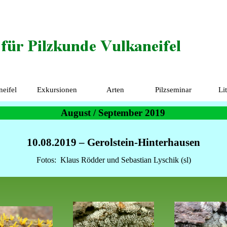
Menü überspringen
neifel
Exkursionen
Arten
Pilzseminar
Li
▼
▼
▼
August / September 2019
10.08.2019
– Gerolstein-Hinterhausen
Fotos:
Klaus Rödder und
Sebastian Lyschik (sl)